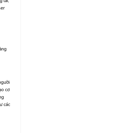
 lai,
ser
ràng
người
ạo cơ
ng
ư các