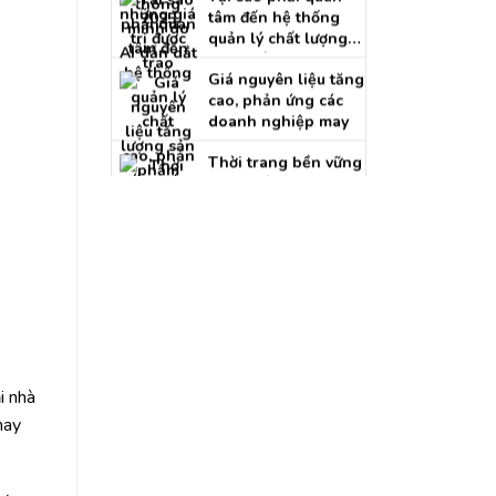
quản lý chất lượng
sản phẩm trong
Giá nguyên liệu tăng
ngành may?
cao, phản ứng các
doanh nghiệp may
Thời trang bền vững
góp phần “giải
nhiệt” môi trường !
Xu hướng thời trang:
Cơn sốt Metaverse
với thời trang xa xỉ
Làm sao để ứng
dụng công nghệ
blockchain trong
ngành thời trang
may mặc
i nhà
may