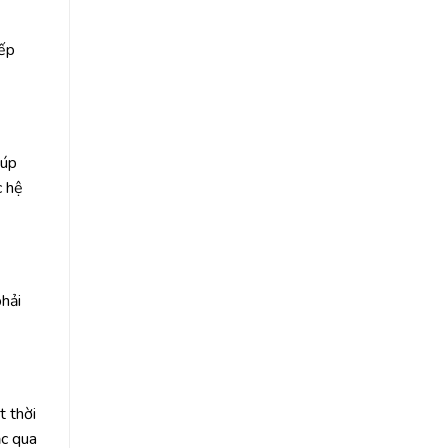
xếp
iúp
c hệ
phải
t thời
ạc qua