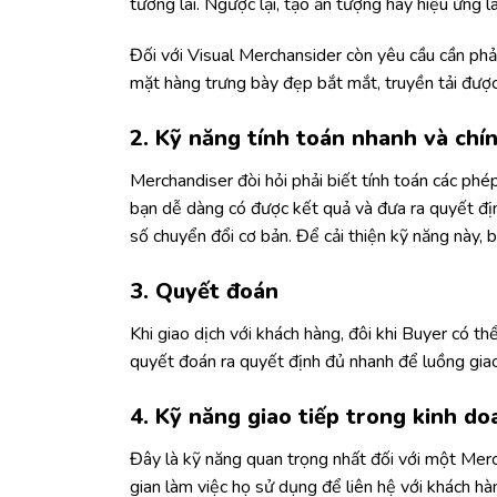
tương lai. Ngược lại, tạo ấn tượng hay hiệu ứng 
Đối với Visual Merchansider còn yêu cầu cần phả
mặt hàng trưng bày đẹp bắt mắt, truyền tải được
2. Kỹ năng tính toán nhanh và chí
Merchandiser đòi hỏi phải biết tính toán các phé
bạn dễ dàng có được kết quả và đưa ra quyết đị
số chuyển đổi cơ bản. Để cải thiện kỹ năng này, 
3. Quyết đoán
Khi giao dịch với khách hàng, đôi khi Buyer có t
quyết đoán ra quyết định đủ nhanh để luồng giao
4. Kỹ năng giao tiếp trong kinh do
Đây là kỹ năng quan trọng nhất đối với một Merc
gian làm việc họ sử dụng để liên hệ với khách hà