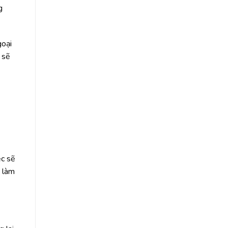
g
goại
 sẽ
ệc sẽ
i làm