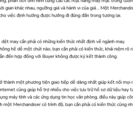
ng, phân tích tình hình cung cầu các mặt hàng may mặc trong tương
hời gian khác nhau, ngưỡng giá và hành vi của giá… Một Merchandi
 cho việc định hướng được hướng đi đúng đắn trong tương lai.
 dệt may cần phải có những kiến thức nhất định về ngành may.
hông hề dễ một chút nào, bạn cần phải có kiến thức, khái niệm rõ 
 dẫn đến hợp đồng với Buyer không được ký kết thành công.
ở thành một phương tiện giao tiếp dễ dàng nhất giúp kết nối mọi 
internet cũng giúp hỗ trợ nhiều cho việc lưu trữ hồ sơ dữ liệu hay t
dụng máy tính và các ứng dụng tin học văn phòng, điều này giúp cô
nh một Merchandiser có trình độ, bạn cần phải có kiến thức cũng nh