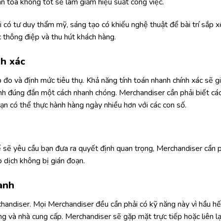
lan tỏa không tốt sẽ làm giảm hiệu suất công việc.
i có tư duy thẩm mỹ, sáng tạo có khiếu nghệ thuật để bài trí sắp 
 thông điệp và thu hút khách hàng.
nh xác
p đo và định mức tiêu thụ. Khả năng tính toán nhanh chính xác sẽ g
nh đúng đắn một cách nhanh chóng. Merchandiser cần phải biết cá
bạn có thể thực hành hàng ngày nhiều hơn với các con số.
hể sẽ yêu cầu bạn đưa ra quyết định quan trọng, Merchandiser cần 
 dịch không bị gián đoạn.
anh
handiser. Mọi Merchandiser đều cần phải có kỹ năng này vì hầu hế
ng và nhà cung cấp. Merchandiser sẽ gặp mặt trực tiếp hoặc liên l