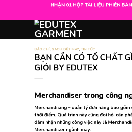
Skip
NHẬN 01 HỘP TÀI LIỆU PHIÊN BẢ
to
content
BÁO CHÍ
,
SÁCH DỆT MAY
,
TIN TỨC
BẠN CẦN CÓ TỐ CHẤT G
GIỎI BY EDUTEX
Merchandiser trong công n
Merchandising – quản lý đơn hàng bao gồm 
thời điểm. Quá trình này cũng đòi hỏi cần p
đảm nhận những công việc này là Merchandis
Merchandiser ngành may.