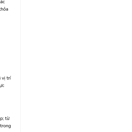
các
thỏa
vị trí
vực
p; từ
 trong