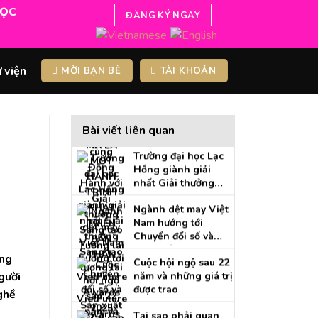
HỌC
ĐĂNG KÝ NGAY
GOLF KHÔNG CHỈ
LÀ MỘT MÔN THỂ
THAO – MÀ LÀ MỘT
 viện
MỜI BẠN BÈ
TÀI KHOẢN
HÀNH TRÌNH PHÁT
Nhà sáng lập
TRIỂN BẢN THÂN
Consmaterial cùng
Đồng Hành với Giải
thưởng Sáng tạo
Bài viết liên quan
Trường đại học Lạc
Tương lai –
Hồng giành giải
VietFuture Awards
nhất Giải thưởng
2025
Sáng tạo tương lai –
Ngành dệt may Việt
VietFuture Awards
Nam hướng tới
2025
Chuyển đổi số và
Sản xuất thông minh
Cuộc hội ngộ sau 22
do AI dẫn dắt
úng
năm và những giá trị
được trao
gười
ghề
Tại sao phải quan
tâm đến hệ thống