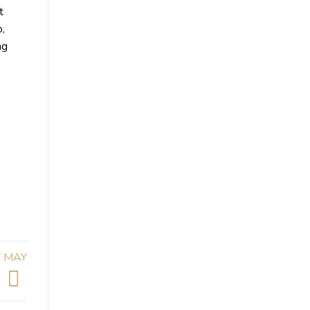
t
p,
ng
T MAY