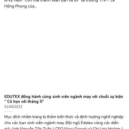
lễ kỷ niệm “Còn mãi thanh xuân bạn và tôi” tại trường THPT Lê
Hồng Phong của...
EDUTEX đồng hành cùng sinh viên ngành may với chuỗi sự kiện
” Có hẹn với tháng 5″
01/06/2022
Mục đích nhằm trang bị thêm kiến thức và định hướng nghề nghiệp
cho các bạn sinh viên ngành may. Đội ngũ Edutex cùng các diễn
giả: Anh Nguyễn Tấn Tuấn ( CEO Navy Group) và Chị Lina Hoàng (