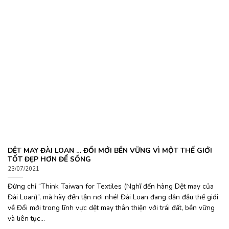
DỆT MAY ĐÀI LOAN … ĐỔI MỚI BỀN VỮNG VÌ MỘT THẾ GIỚI
TỐT ĐẸP HƠN ĐỂ SỐNG
23/07/2021
Đừng chỉ “Think Taiwan for Textiles (Nghĩ đến hàng Dệt may của
Đài Loan)”, mà hãy đến tận nơi nhé! Đài Loan đang dẫn đầu thế giới
về Đổi mới trong lĩnh vực dệt may thân thiện với trái đất, bền vững
và liên tục...