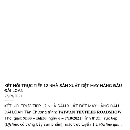
KẾT NỐI TRỰC TIẾP 12 NHÀ SẢN XUẤT DỆT MAY HÀNG ĐẦU
ĐÀI LOAN
26/09/2021
KẾT NỐI TRỰC TIẾP 12 NHÀ SẢN XUẤT DỆT MAY HÀNG ĐẦU
ĐÀI LOAN Tên Chương trình: 𝐓𝐀𝐈𝐖𝐀𝐍 𝐓𝐄𝐗𝐓𝐈𝐋𝐄𝐒 𝐑𝐎𝐀𝐃𝐒𝐇𝐎𝐖
Thời gian: 𝟗𝐡𝟎𝟎 – 𝟏𝟔𝐡𝟑𝟎, ngày 𝟔 – 𝟕/𝟏𝟎/𝟐𝟎𝟐𝟏 Hình thức: Trực tiếp
(𝑶𝒇𝒇𝒍𝒊𝒏𝒆, có trưng bày sản phẩm) hoặc trực tuyến 1:1 (𝑶𝒏𝒍𝒊𝒏𝒆 𝒒𝒖𝒂...