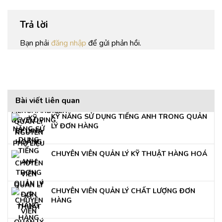
Trả lời
KHÓA HỌC TRAINING CHUYÊN VIÊN COSTING
Bạn phải
đăng nhập
để gửi phản hồi.
VÀ DEVELOPING BY LYNA HOÀNG
CHUYÊN VIÊN MERCHANDISER-QUẢN LÝ
NGUYÊN PHỤ LIỆU
Bài viết liên quan
KỸ NĂNG SỬ DỤNG TIẾNG ANH TRONG QUẢN
LÝ ĐƠN HÀNG
CHUYÊN VIÊN QUẢN LÝ KỸ THUẬT HÀNG HOÁ
CHUYÊN VIÊN QUẢN LÝ CHẤT LƯỢNG ĐƠN
HÀNG