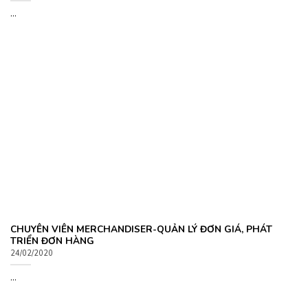
...
CHUYÊN VIÊN MERCHANDISER-QUẢN LÝ ĐƠN GIÁ, PHÁT
TRIỂN ĐƠN HÀNG
24/02/2020
...